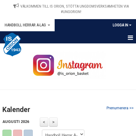
VÄLKOMMEN TILL IS ORION, STÖTTA UNGDOMSVERKSAMHETEN VIA
#UNGORION!
HANDBOLL HERRAR A-LAG
LOGGA IN
HEM
NYHETER
KALENDER
MATCHER
TRUPPEN
Kalender
Prenumerera >>
BILDGALLERI
AUGUSTI 2026
DOKUMENT