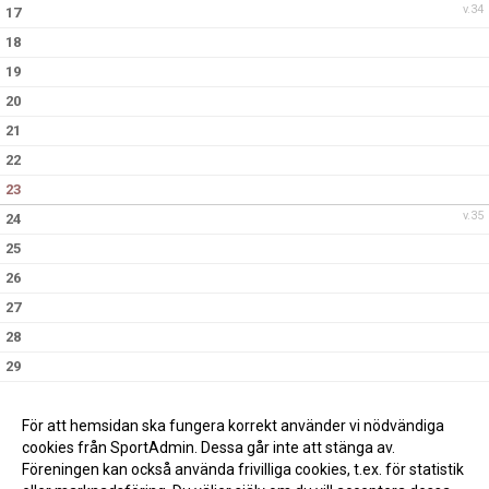
v.34
17
18
19
20
21
22
23
v.35
24
25
26
27
28
29
30
v.36
31
För att hemsidan ska fungera korrekt använder vi nödvändiga
19:30
Träning, Falkenbergs Idrottshall
cookies från SportAdmin. Dessa går inte att stänga av.
Föreningen kan också använda frivilliga cookies, t.ex. för statistik