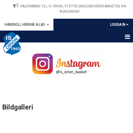
VÄLKOMMEN TILL IS ORION, STÖTTA UNGDOMSVERKSAMHETEN VIA
#UNGORION!
HANDBOLL HERRAR A-LAG
LOGGA IN
HEM
NYHETER
KALENDER
MATCHER
TRUPPEN
Bildgalleri
BILDGALLERI
DOKUMENT