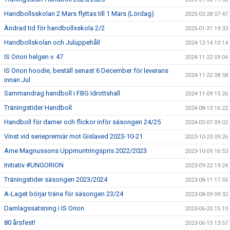
Handbollsskolan 2 Mars flyttas till 1 Mars (Lördag)
2025-02-28 07:47
Ändrad tid för handbollsskola 2/2
2025-01-31 19:33
Handbollskolan och Juluppehåll
2024-12-14 10:14
IS Orion helgen v. 47
2024-11-22 09:04
IS Orion hoodie, beställ senast 6 December för leverans
2024-11-22 08:58
innan Jul
Sammandrag handboll i FBG Idrottshall
2024-11-09 15:26
Träningstider Handboll
2024-08-13 16:22
Handboll för damer och flickor inför säsongen 24/25
2024-05-07 09:02
Vinst vid seriepremiär mot Gislaved 2023-10-21
2023-10-23 09:26
Arne Magnussons Uppmuntringspris 2022/2023
2023-10-09 16:53
Initiativ #UNGORION
2023-09-22 19:24
Träningstider säsongen 2023/2024
2023-08-11 17:55
A-Laget börjar träna för säsongen 23/24
2023-08-09 09:32
Damlagssatsning i IS Orion
2023-06-20 15:10
80 årsfest!
2023-06-15 13:57