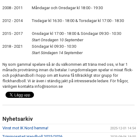
BILDGALLERI
2008 - 2011
Måndagar
och
Onsdagar
kl 18:00 - 19:30
DOKUMENT
2012 - 2014
Tisdagar
kl 16:30 - 18:00 &
Torsdagar
kl 17:00 - 18:30
KONTAKT
2015 - 2017
Onsdagar
kl 17:00 - 18:00 &
Söndagar
09:30 - 10:30
Start Onsdagen 10 September
2018 - 2021
Söndagar
kl 09:30 - 10:30
Start Söndagen 14 September
Ny som gammal spelare så är du välkommen att träna med oss, vi har 1
månads provträning innan du betalar. I ungdomslagen spelar vi mixat flick-
och pojkhandboll i hopp om att kunna få tillräckligt stor grupp för
flickhandboll. Vi är även i ständig jakt på intresserade ledare. För frågor,
vänligen kontakta info@isorion.se
Nyhetsarkiv
Vinst mot IK Nord hemma!
2025-12-01 14:54
Träningsstart Handboll 2025/2026
2025-09-06 19:50