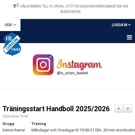
VÄLKOMMEN TILL IS ORION, STÖTTA UNGDOMSVERKSAMHETEN VIA
#UNGORION!
HEM
LOGGA IN
HEM
NYHETER
OM IS ORION
MATCHER
KALENDER
Träningsstart Handboll 2025/2026
<
>
VÅRA LAG/TRÄNARE
2025-09-06 19:50
Grupp
Träning
STYRELSEN
Senior/herrar
Måndagar
och
Onsdagar
kl 19:00-21:00+, 30 min utomhusträn