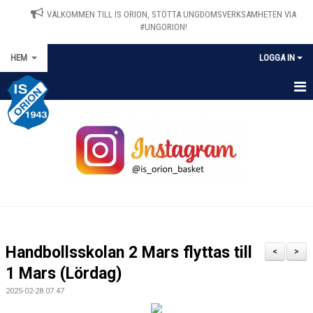
VÄLKOMMEN TILL IS ORION, STÖTTA UNGDOMSVERKSAMHETEN VIA
#UNGORION!
HEM
LOGGA IN
HEM
NYHETER
OM IS ORION
MATCHER
KALENDER
Handbollsskolan 2 Mars flyttas till
<
>
VÅRA LAG/TRÄNARE
1 Mars (Lördag)
2025-02-28 07:47
STYRELSEN