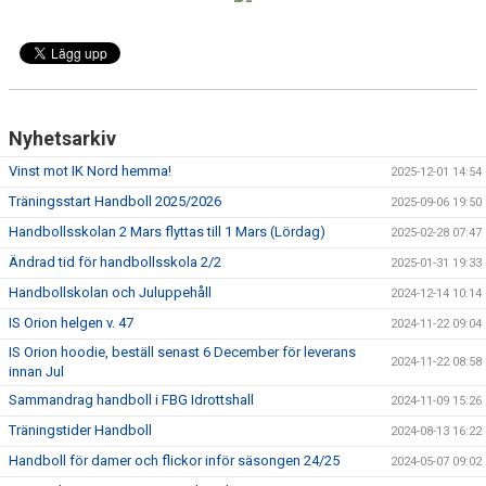
BILDGALLERI
DOKUMENT
KONTAKT
Nyhetsarkiv
Vinst mot IK Nord hemma!
2025-12-01 14:54
Träningsstart Handboll 2025/2026
2025-09-06 19:50
Handbollsskolan 2 Mars flyttas till 1 Mars (Lördag)
2025-02-28 07:47
Ändrad tid för handbollsskola 2/2
2025-01-31 19:33
Handbollskolan och Juluppehåll
2024-12-14 10:14
IS Orion helgen v. 47
2024-11-22 09:04
IS Orion hoodie, beställ senast 6 December för leverans
2024-11-22 08:58
innan Jul
Sammandrag handboll i FBG Idrottshall
2024-11-09 15:26
Träningstider Handboll
2024-08-13 16:22
Handboll för damer och flickor inför säsongen 24/25
2024-05-07 09:02