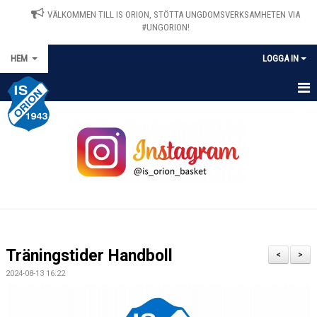
VÄLKOMMEN TILL IS ORION, STÖTTA UNGDOMSVERKSAMHETEN VIA
#UNGORION!
HEM
LOGGA IN
HEM
NYHETER
OM IS ORION
MATCHER
KALENDER
Träningstider Handboll
<
>
VÅRA LAG/TRÄNARE
2024-08-13 16:22
STYRELSEN