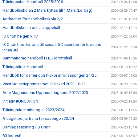
Träningsstart Handboll 2025/2026
2025-09-06 19:50
Handbollsskolan 2 Mars flyttas till 1 Mars (Lördag)
2025-02-28 07:47
Ändrad tid för handbollsskola 2/2
2025-01-31 19:33
Handbollskolan och Juluppehåll
2024-12-14 10:14
IS Orion helgen v. 47
2024-11-22 09:04
IS Orion hoodie, beställ senast 6 December för leverans
2024-11-22 08:58
innan Jul
Sammandrag handboll i FBG Idrottshall
2024-11-09 15:26
Träningstider Handboll
2024-08-13 16:22
Handboll för damer och flickor inför säsongen 24/25
2024-05-07 09:02
Vinst vid seriepremiär mot Gislaved 2023-10-21
2023-10-23 09:26
Arne Magnussons Uppmuntringspris 2022/2023
2023-10-09 16:53
Initiativ #UNGORION
2023-09-22 19:24
Träningstider säsongen 2023/2024
2023-08-11 17:55
A-Laget börjar träna för säsongen 23/24
2023-08-09 09:32
Damlagssatsning i IS Orion
2023-06-20 15:10
80 årsfest!
2023-06-15 13:57