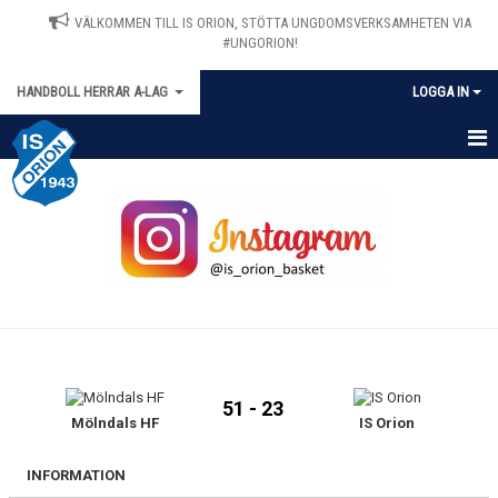
VÄLKOMMEN TILL IS ORION, STÖTTA UNGDOMSVERKSAMHETEN VIA
#UNGORION!
HANDBOLL HERRAR A-LAG
LOGGA IN
HEM
NYHETER
KALENDER
MATCHER
TRUPPEN
51 - 23
BILDGALLERI
Mölndals HF
IS Orion
DOKUMENT
INFORMATION