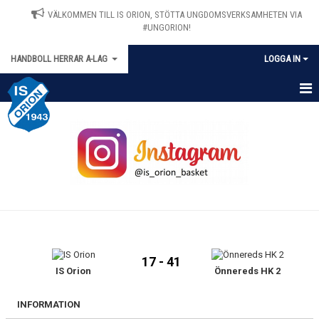
VÄLKOMMEN TILL IS ORION, STÖTTA UNGDOMSVERKSAMHETEN VIA
#UNGORION!
HANDBOLL HERRAR A-LAG
LOGGA IN
HEM
NYHETER
KALENDER
MATCHER
TRUPPEN
17 - 41
BILDGALLERI
IS Orion
Önnereds HK 2
DOKUMENT
INFORMATION