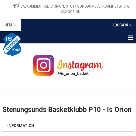
VÄLKOMMEN TILL IS ORION, STÖTTA UNGDOMSVERKSAMHETEN VIA
#UNGORION!
HEM
LOGGA IN
HEM
NYHETER
OM IS ORION
MATCHER
KALENDER
Stenungsunds Basketklubb P10 - Is Orion
VÅRA LAG/TRÄNARE
INFORMATION
STYRELSEN