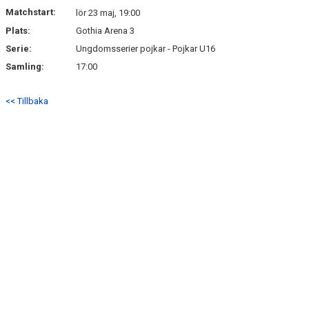
Matchstart:
BILDGALLERI
lör 23 maj, 19:00
Plats:
Gothia Arena 3
DOKUMENT
Serie:
Ungdomsserier pojkar - Pojkar U16
Samling:
17:00
KONTAKT
<< Tillbaka